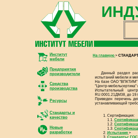
ИНД
Институт
На главную
>
СТАНДАРТ
мебели
Предприятия
Данный раздел рас
производители
испытаний мебели и ме
На базе ОАО "ВПКТИМ" 
Средства
"Центр-мебельсертика" 
производства
Испытательный цен
RU.0001.21ДМ38, до 19.
Приведен перечень де
Ресурсы
устанавливающей требо
Стандарты и
Сертификация:
качество
1.1.
Сертификац
1.2.
Сертификац
Новые
1.3.
Сертификац
разработки
Испытания
>
Стандарты: ГОС