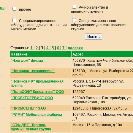
Ручной электро и
ты
прочее
пневмоинструмент
Специализированное
Специализированное
оборудование для изготовления
оборудование для изготовления
мягкой мебели
стульев
Страницы:
1
|
2
|
3
|
4
|
5
|
6
|
7
|
далее>>
Название
Адрес
"Наш дом" фирма
456870 г.Кыштым Челябинской обл.
Челюскинцев, 68
"Негоциант-инжиниринг"
125130, г. Москва, ул. Выборгская 2
оф. 52
"Новиков и К" промышленная
Россия, г. Санкт-Петербург, ул.
группа
Решетникова, 13
"ПолиСОФТ Консалтинг" ООО
125267
"ПРОЕКТСЕРВИС" ООО
620049 Россия, г. Екатеринбург, ул.
Первомайская ,109.
"ПРОМСЕНЕГ" ЗАО
119435, б. Пироговская, 37/43, Б
"РИМИ" Мебельная фабрика
107497, Россия, г. Москва, ул. Амурс
д.7
"СТФ-ДВТ" Торгово-
Москва, 15-я Парковая, д.10а
промышленная группа