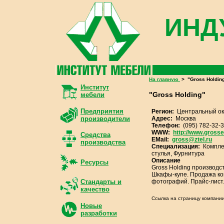
ИНД
На главную
>
"Gross Holdin
Институт
"Gross Holding"
мебели
Предприятия
Регион:
Центральный ок
Адрес:
Москва
производители
Телефон:
(095) 782-32-
WWW:
http://www.grosset
Средства
EMail:
gross@ztel.ru
производства
Специализация:
Компле
стулья, Фурнитура
Описание
Ресурсы
Gross Holding производс
Шкафы-купе. Продажа ко
фотографий. Прайс-лист
Стандарты и
качество
Ссылка на страницу компани
Новые
разработки