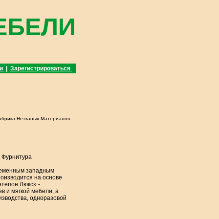
ЕБЕЛИ
ти
|
Зарегистрироваться
абрика Нетканых Материалов
 Фурнитура
временным западным
роизводится на основе
тепон Люкс» -
 и мягкой мебели, а
изводства, одноразовой