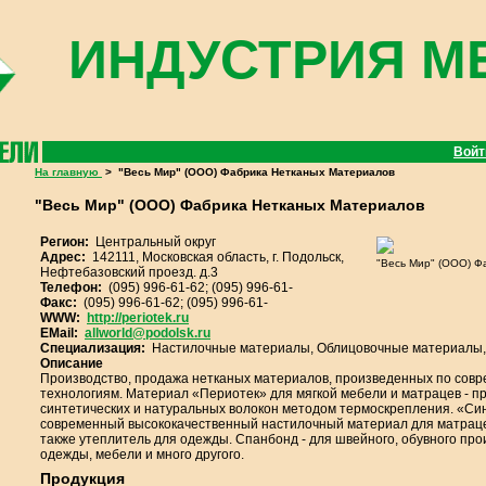
ИНДУСТРИЯ М
Вой
На главную
>
"Весь Мир" (ООО) Фабрика Нетканых Материалов
"Весь Мир" (ООО) Фабрика Нетканых Материалов
Регион:
Центральный округ
Адрес:
142111, Московская область, г. Подольск,
"Весь Мир" (ООО) Ф
Нефтебазовский проезд. д.3
Телефон:
(095) 996-61-62; (095) 996-61-
Факс:
(095) 996-61-62; (095) 996-61-
WWW:
http://periotek.ru
EMail:
allworld@podolsk.ru
Специализация:
Настилочные материалы, Облицовочные материалы,
Описание
Производство, продажа нетканых материалов, произведенных по со
технологиям. Материал «Периотек» для мягкой мебели и матрацев - п
синтетических и натуральных волокон методом термоскрепления. «Син
современный высококачественный настилочный материал для матрацев
также утеплитель для одежды. Спанбонд - для швейного, обувного про
одежды, мебели и много другого.
Продукция