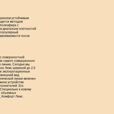
ериалов устойчивым
одится методом
 полиэфира с
 в диапазоне плотностей
к популярный
навливаемости после
с поверхностной
тве самого совершенного
ю линию. Сегодня мы
н Люкс шириной до 2,5
ые эксплуатационные
 внешний вид.
огической линии включен
жное устройство
полнителей. Его
 Специально к новому
я объемных
, Комфорт Люкс.