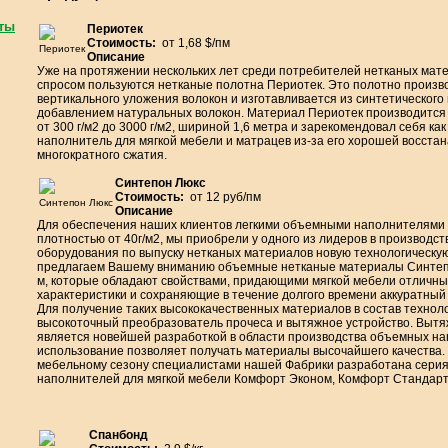
ты
Периотек
Стоимость:
от 1,68 $/пм
Периотек
Описание
Уже на протяжении нескольких лет среди потребителей нетканых мат
спросом пользуются нетканые полотна Периотек. Это полотно произв
вертикального уложения волокон и изготавливается из синтетического
добавлением натуральных волокон. Материал Периотек производится
от 300 г/м2 до 3000 г/м2, шириной 1,6 метра и зарекомендовал себя ка
наполнитель для мягкой мебели и матрацев из-за его хорошей восста
многократного сжатия.
Синтепон Люкс
Стоимость:
от 12 руб/пм
Синтепон Люкс
Описание
Для обеспечения наших клиентов легкими объемными наполнителями 
плотностью от 40г/м2, мы приобрели у одного из лидеров в производс
оборудования по выпуску нетканых материалов новую технологическу
предлагаем Вашему вниманию объемные нетканые материалы Синтепо
м, которые обладают свойствами, придающими мягкой мебели отличн
характеристики и сохраняющие в течение долгого времени аккуратный
Для получение таких высококачественных материалов в состав технол
высокоточный преобразователь прочеса и вытяжное устройство. Вытя
является новейшей разработкой в области производства объемных на
использование позволяет получать материалы высочайшего качества.
мебельному сезону специалистами нашей Фабрики разработана сери
наполнителей для мягкой мебели Комфорт Эконом, Комфорт Стандарт
Спанбонд