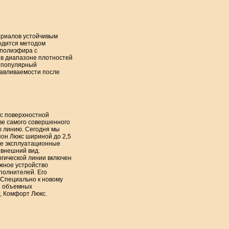
ериалов устойчивым
одится методом
 полиэфира с
 в диапазоне плотностей
к популярный
навливаемости после
с поверхностной
тве самого совершенного
ю линию. Сегодня мы
н Люкс шириной до 2,5
ые эксплуатационные
 внешний вид.
огической линии включен
жное устройство
полнителей. Его
 Специально к новому
я объемных
, Комфорт Люкс.