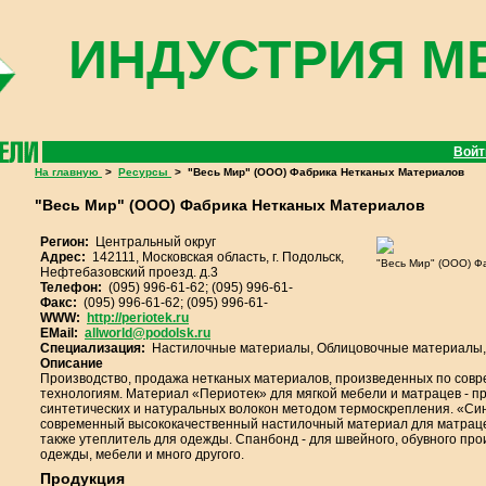
ИНДУСТРИЯ М
Вой
На главную
>
Ресурсы
>
"Весь Мир" (ООО) Фабрика Нетканых Материалов
"Весь Мир" (ООО) Фабрика Нетканых Материалов
Регион:
Центральный округ
Адрес:
142111, Московская область, г. Подольск,
"Весь Мир" (ООО) Ф
Нефтебазовский проезд. д.3
Телефон:
(095) 996-61-62; (095) 996-61-
Факс:
(095) 996-61-62; (095) 996-61-
WWW:
http://periotek.ru
EMail:
allworld@podolsk.ru
Специализация:
Настилочные материалы, Облицовочные материалы,
Описание
Производство, продажа нетканых материалов, произведенных по со
технологиям. Материал «Периотек» для мягкой мебели и матрацев - п
синтетических и натуральных волокон методом термоскрепления. «Син
современный высококачественный настилочный материал для матрацев
также утеплитель для одежды. Спанбонд - для швейного, обувного про
одежды, мебели и много другого.
Продукция