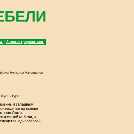
ЕБЕЛИ
ти
|
Зарегистрироваться
абрика Нетканых Материалов
 Фурнитура
временным западным
роизводится на основе
тепон Люкс» -
 и мягкой мебели, а
изводства, одноразовой