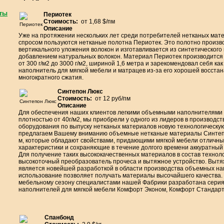
ты
Периотек
Стоимость:
от 1,68 $/пм
Периотек
Описание
Уже на протяжении нескольких лет среди потребителей нетканых мат
спросом пользуются нетканые полотна Периотек. Это полотно произв
вертикального уложения волокон и изготавливается из синтетического
добавлением натуральных волокон. Материал Периотек производится
от 300 г/м2 до 3000 г/м2, шириной 1,6 метра и зарекомендовал себя ка
наполнитель для мягкой мебели и матрацев из-за его хорошей восста
многократного сжатия.
Синтепон Люкс
Стоимость:
от 12 руб/пм
Синтепон Люкс
Описание
Для обеспечения наших клиентов легкими объемными наполнителями 
плотностью от 40г/м2, мы приобрели у одного из лидеров в производс
оборудования по выпуску нетканых материалов новую технологическу
предлагаем Вашему вниманию объемные нетканые материалы Синтепо
м, которые обладают свойствами, придающими мягкой мебели отличн
характеристики и сохраняющие в течение долгого времени аккуратный
Для получение таких высококачественных материалов в состав технол
высокоточный преобразователь прочеса и вытяжное устройство. Вытя
является новейшей разработкой в области производства объемных на
использование позволяет получать материалы высочайшего качества.
мебельному сезону специалистами нашей Фабрики разработана сери
наполнителей для мягкой мебели Комфорт Эконом, Комфорт Стандарт
Спанбонд