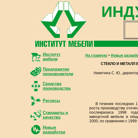
ИНД
Институт
На главную
>
Новые разраб
мебели
СТЕКЛО И МЕТАЛЛ
Предприятия
Никитина С. Ю., директ
производители
Средства
производства
Ресурсы
В течение последних 1
роста производства отече
послекризиса 1998 год
Стандарты и
импортной мебели в общ
качество
2000, по сравнению с 1999 
Новые
разработки