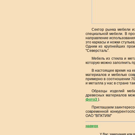
Сектор рынка мебели и
специальной мебели. В про
направление использования
это каркасы и ножки стульев,
Одним из крупнейших прои
"Северсталь".
Мебель из стекла и мет
которую можно заполнить пр
В настоящее время на 
материалов и мебелью совр
примерно в соотношении 70
и металла у нас в стране та
Образцы изделий мебе
древесных материалов мож
фото3
).
Приглашаем заинтересов
современной конкурентосп
ОАО "ВПКТИМ"
наверх
У Вас замечания или 