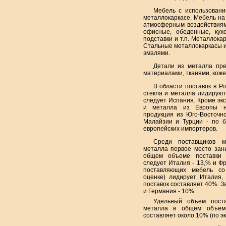
Мебель с использовани
металлокаркасе. Мебель на 
атмосферным воздействиям.
офисные, обеденные, кухо
подставки и т.п. Металлока
Стальные металлокаркасы и
эмалями.
Детали из металла пр
материалами, тканями, коже
В области поставок в Р
стекла и металла лидируют
следует Испания. Кроме эк
и металла из Европы н
продукция из Юго-Восточно
Малайзии и Турции - по б
европейских импортеров.
Среди поставщиков м
металла первое место зан
общем объеме поставки 
следует Италия - 13,% и Фр
поставляющих мебель со
оценке) лидирует Италия
поставок составляет 40%. З
и Германия - 10%.
Удельный объем пост
металла в общем объем
составляет около 10% (по эк