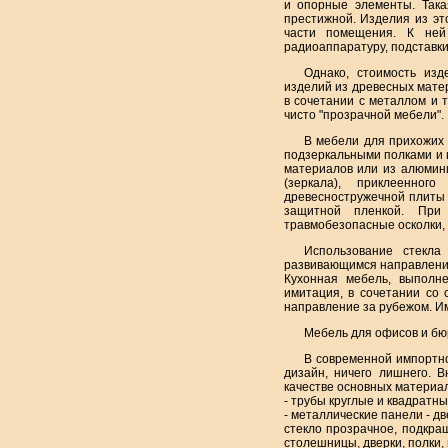
и опорные элементы. Така
престижной. Изделия из эт
части помещения. К ней
радиоаппаратуру, подставки
Однако, стоимость изд
изделий из древесных матер
в сочетании с металлом и
чисто "прозрачной мебели".
В мебели для прихожих
подзеркальными полками и 
материалов или из алюмини
(зеркала), приклеенног
древесностружечной плиты 
защитной пленкой. При
травмобезопасные осколки, 
Использование стекла
развивающимся направлени
Кухонная мебель, выполне
имитация, в сочетании со
направление за рубежом. Им
Мебель для офисов и бю
В современной импортно
дизайн, ничего лишнего. 
качестве основных материа
- трубы круглые и квадратны
- металлические панели - д
стекло прозрачное, подкра
столешницы, дверки, полки